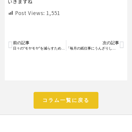
いきますね
Post Views:
1,551
前の記事
次の記事
日々の“モヤモヤ”を減らすために。労務管理、ちょっとずつラクにしてみませんか？
「毎月の紙仕事にうんざりしていませんか？労務のストレス、クラウドで軽くしましょう」
コラム一覧に戻る