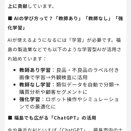
上に貢献
しています。
■ AIの学び方って？「教師あり」「教師なし」「強
化学習」
AIが使えるようになるには「学習」が必要です。福
島の製造業などでも以下のような学習型AIが活用さ
れ始めています：
教師あり学習
：良品・不良品のラベル付き
画像で学習→外観検査に活用
教師なし学習
：類似データを自動で分類→
購買分析や顧客セグメントに
強化学習
：ロボット操作やシミュレーショ
ンでの最適化に
■ 福島でも広がる「ChatGPT」の活用
今や身近なAIといえば「ChatGPT」。福島市内の士