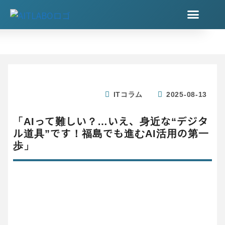
サービス
私たちについて
会社案内
コラム
ITコラム
2025-08-13
「AIって難しい？…いえ、身近な“デジタ
ル道具”です！福島でも進むAI活用の第一
歩」